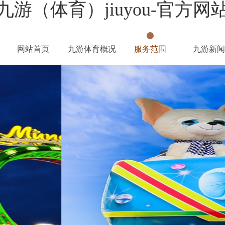
九游（体育）jiuyou-官方网
网站首页
九游体育概况
服务范围
九游新闻