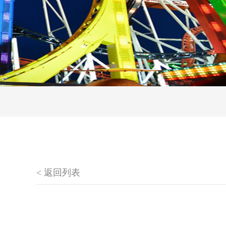
< 返回列表