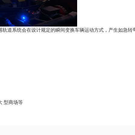
感轨道系统会在设计规定的瞬间变换车辆运动方式，产生如急转
 型商场等