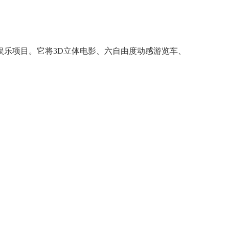
乐项目。它将3D立体电影、六自由度动感游览车、