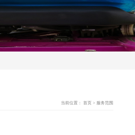
当前位置：
首页
>
服务范围