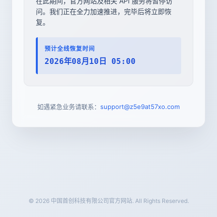
在此期间，官方网站及相关 API 服务将暂停访
问。我们正在全力加速推进，完毕后将立即恢
复。
预计全线恢复时间
2026年08月10日 05:00
如遇紧急业务请联系：
support@z5e9at57xo.com
© 2026 中国首创科技有限公司官方网站. All Rights Reserved.