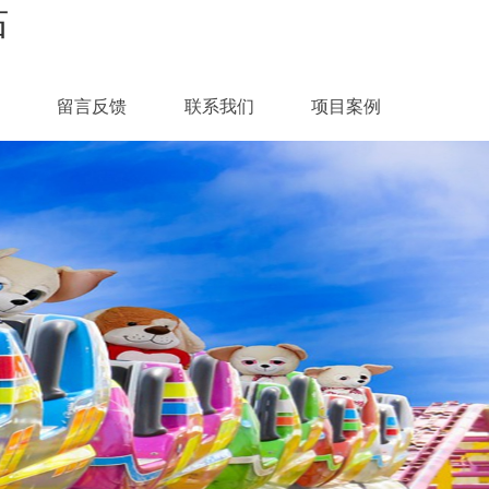
站
留言反馈
联系我们
项目案例