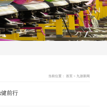
当前位置：
首页
>
九游新闻
稳健前行