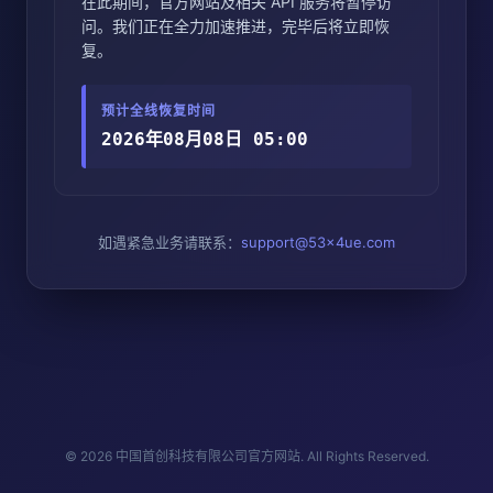
在此期间，官方网站及相关 API 服务将暂停访
问。我们正在全力加速推进，完毕后将立即恢
复。
预计全线恢复时间
2026年08月08日 05:00
如遇紧急业务请联系：
support@53x4ue.com
© 2026 中国首创科技有限公司官方网站. All Rights Reserved.