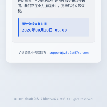
在此期间，官方网站及相关 API 服务将暂停访
问。我们正在全力加速推进，完毕后将立即恢
复。
预计全线恢复时间
2026年08月10日 05:00
如遇紧急业务请联系：
support@z5e9at57xo.com
© 2026 中国首创科技有限公司官方网站. All Rights Reserved.